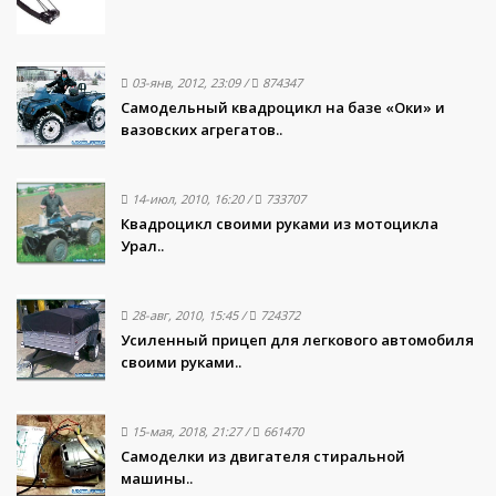
03-янв, 2012, 23:09
/
874347
Самодельный квадроцикл на базе «Оки» и
вазовских агрегатов..
14-июл, 2010, 16:20
/
733707
Квадроцикл своими руками из мотоцикла
Урал..
28-авг, 2010, 15:45
/
724372
Усиленный прицеп для легкового автомобиля
своими руками..
15-мая, 2018, 21:27
/
661470
Самоделки из двигателя стиральной
машины..