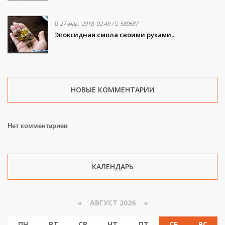
27-мар, 2018, 02:49
/
580687
Эпоксидная смола своими руками..
НОВЫЕ КОММЕНТАРИИ
Нет комментариев
КАЛЕНДАРЬ
«
АВГУСТ 2026 »
ПН
ВТ
СР
ЧТ
ПТ
СБ
ВС