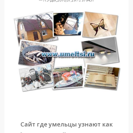
--- /15-ДЕК,2010,01;29 /
379451
Сайт где умельцы узнают как