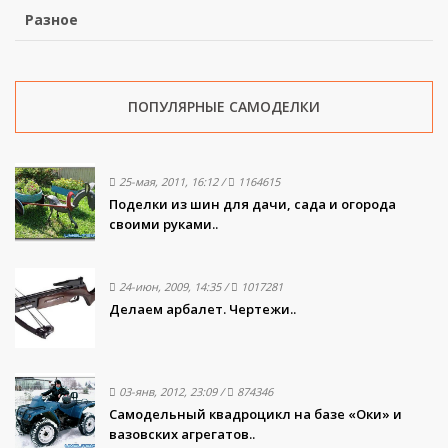
Разное
ПОПУЛЯРНЫЕ САМОДЕЛКИ
25-мая, 2011, 16:12
/
1164615
Поделки из шин для дачи, сада и огорода
своими руками..
24-июн, 2009, 14:35
/
1017281
Делаем арбалет. Чертежи..
03-янв, 2012, 23:09
/
874346
Самодельный квадроцикл на базе «Оки» и
вазовских агрегатов..