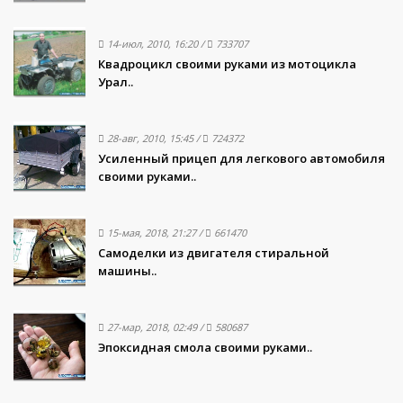
14-июл, 2010, 16:20
/
733707
Квадроцикл своими руками из мотоцикла
Урал..
28-авг, 2010, 15:45
/
724372
Усиленный прицеп для легкового автомобиля
своими руками..
15-мая, 2018, 21:27
/
661470
Самоделки из двигателя стиральной
машины..
27-мар, 2018, 02:49
/
580687
Эпоксидная смола своими руками..