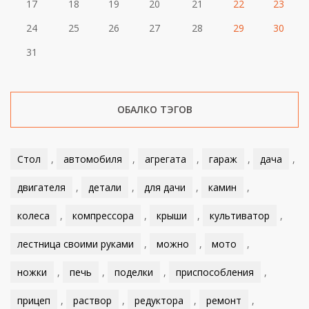
17
18
19
20
21
22
23
24
25
26
27
28
29
30
31
ОБАЛКО ТЭГОВ
Стол
,
автомобиля
,
агрегата
,
гараж
,
дача
,
двигателя
,
детали
,
для дачи
,
камин
,
колеса
,
компрессора
,
крыши
,
культиватор
,
лестница своими руками
,
можно
,
мото
,
ножки
,
печь
,
поделки
,
приспособления
,
прицеп
,
раствор
,
редуктора
,
ремонт
,