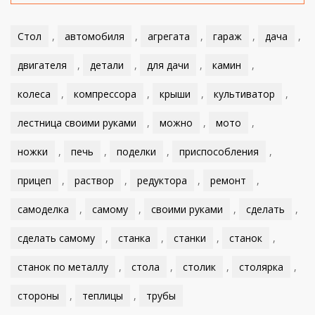
Стол
,
автомобиля
,
агрегата
,
гараж
,
дача
,
двигателя
,
детали
,
для дачи
,
камин
,
колеса
,
компрессора
,
крыши
,
культиватор
,
лестница своими руками
,
можно
,
мото
,
ножки
,
печь
,
поделки
,
приспособления
,
прицеп
,
раствор
,
редуктора
,
ремонт
,
самоделка
,
самому
,
своими руками
,
сделать
,
сделать самому
,
станка
,
станки
,
станок
,
станок по металлу
,
стола
,
столик
,
столярка
,
стороны
,
теплицы
,
трубы