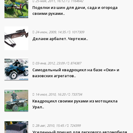
25-мая, 2011, 16:12
/
1164642
Поделки из шин для дачи, сада и огорода
своими руками..
24-июн, 2009, 14:35
/
1017309
Делаем арбалет. Чертежи..
03-янв, 2012, 23:09
/
874387
Самодельный квадроцикл на базе «Оки» и
вазовских агрегатов..
14-июл, 2010, 16:20
/
733734
Квадроцикл своими руками из мотоцикла
Урал..
28-авг, 2010, 15:45
/
724399
Усиленный прицеп для легкового автомобиля