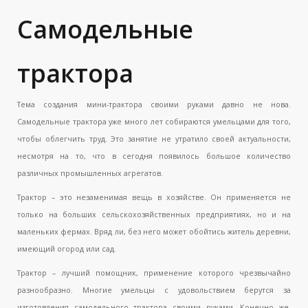
Самодельные
трактора
Тема создания мини-трактора своими руками давно не нова.
Самодельные трактора уже много лет собираются умельцами для того,
чтобы облегчить труд. Это занятие не утратило своей актуальности,
несмотря на то, что в сегодня появилось большое количество
различных промышленных агрегатов.
Трактор – это незаменимая вещь в хозяйстве. Он применяется не
только на больших сельскохозяйственных предприятиях, но и на
маленьких фермах. Вряд ли, без него может обойтись житель деревни,
имеющий огород или сад.
Трактор – лучший помощник, применение которого чрезвычайно
разнообразно. Многие умельцы с удовольствием берутся за
изготовления самодельного трактора своими руками. Конечно же,