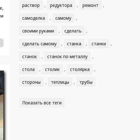
раствор
,
редуктора
,
ремонт
,
е,
ем
самоделка
,
самому
,
своими руками
,
сделать
,
сделать самому
,
станка
,
станки
,
станок
,
станок по металлу
,
стола
,
столик
,
столярка
,
стороны
,
теплицы
,
трубы
Показать все теги