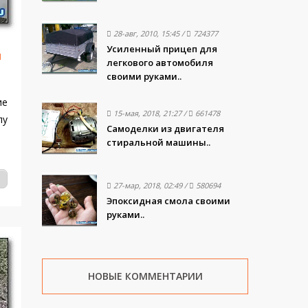
28-авг, 2010, 15:45
/
724377
Усиленный прицеп для
и
легкового автомобиля
своими руками..
ие
15-мая, 2018, 21:27
/
661478
лу
Самоделки из двигателя
стиральной машины..
27-мар, 2018, 02:49
/
580694
Эпоксидная смола своими
руками..
НОВЫЕ КОММЕНТАРИИ