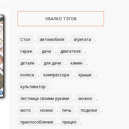
ОБАЛКО ТЭГОВ
Стол
,
автомобиля
,
агрегата
,
гараж
,
дача
,
двигателя
,
детали
,
для дачи
,
камин
,
колеса
,
компрессора
,
крыши
,
культиватор
,
лестница своими руками
,
можно
,
мото
,
ножки
,
печь
,
поделки
,
приспособления
,
прицеп
,