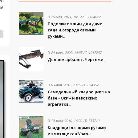
ем
25-мая, 2011, 16:12
/
1164622
Поделки из шин для дачи,
сада и огорода своими
руками..
24-июн, 2009, 14:35
/
1017287
Делаем арбалет. Чертежи..
03-янв, 2012, 23:09
/
874357
Самодельный квадроцикл на
базе «Оки» и вазовских
агрегатов..
14-июл, 2010, 16:20
/
733710
Квадроцикл своими руками
из мотоцикла Урал..