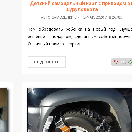
Детский самодельный карт с приводом о
шуруповерта
АВТО САМОДЕЛКИ
15-МАР, 2020
26785
Чем обрадовать ребенка на Новый год? Лучш
решение – подарком, сделанным собственноручн
Отличный пример - картинг....
ПОДРОБНЕЕ
+10