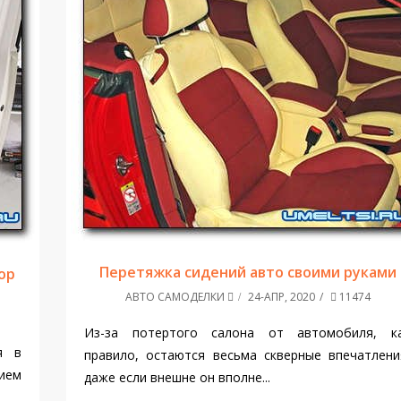
Перетяжка сидений авто своими руками
ор
АВТО САМОДЕЛКИ
24-АПР, 2020
11474
Из-за потертого салона от автомобиля, к
я в
правило, остаются весьма скверные впечатлени
ием
даже если внешне он вполне...