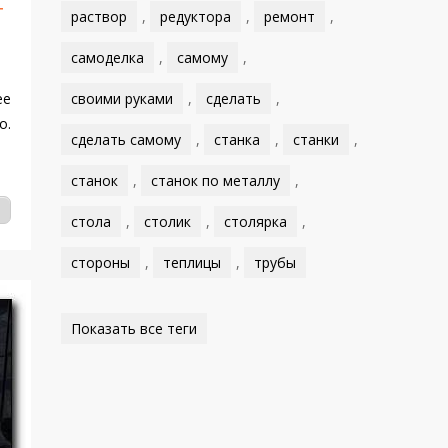
т
раствор
,
редуктора
,
ремонт
,
самоделка
,
самому
,
ее
своими руками
,
сделать
,
о.
сделать самому
,
станка
,
станки
,
станок
,
станок по металлу
,
стола
,
столик
,
столярка
,
стороны
,
теплицы
,
трубы
Показать все теги