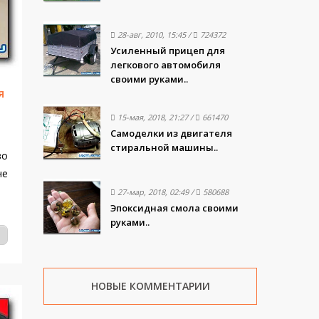
28-авг, 2010, 15:45
/
724372
Усиленный прицеп для
легкового автомобиля
своими руками..
я
15-мая, 2018, 21:27
/
661470
Самоделки из двигателя
стиральной машины..
во
не
27-мар, 2018, 02:49
/
580688
Эпоксидная смола своими
руками..
НОВЫЕ КОММЕНТАРИИ