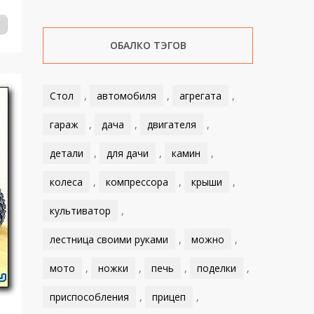
ОБАЛКО ТЭГОВ
Стол
,
автомобиля
,
агрегата
,
гараж
,
дача
,
двигателя
,
детали
,
для дачи
,
камин
,
колеса
,
компрессора
,
крыши
,
культиватор
,
лестница своими руками
,
можно
,
мото
,
ножки
,
печь
,
поделки
,
приспособления
,
прицеп
,