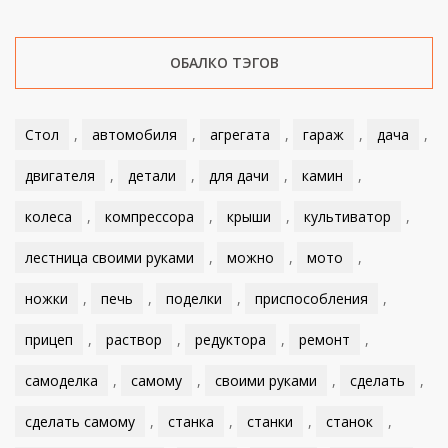
ОБАЛКО ТЭГОВ
Стол
,
автомобиля
,
агрегата
,
гараж
,
дача
,
двигателя
,
детали
,
для дачи
,
камин
,
колеса
,
компрессора
,
крыши
,
культиватор
,
лестница своими руками
,
можно
,
мото
,
ножки
,
печь
,
поделки
,
приспособления
,
прицеп
,
раствор
,
редуктора
,
ремонт
,
самоделка
,
самому
,
своими руками
,
сделать
,
сделать самому
,
станка
,
станки
,
станок
,