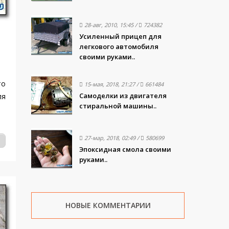
28-авг, 2010, 15:45
/
724382
Усиленный прицеп для
легкового автомобиля
своими руками..
то
15-мая, 2018, 21:27
/
661484
Самоделки из двигателя
ля
стиральной машины..
27-мар, 2018, 02:49
/
580699
Эпоксидная смола своими
руками..
НОВЫЕ КОММЕНТАРИИ