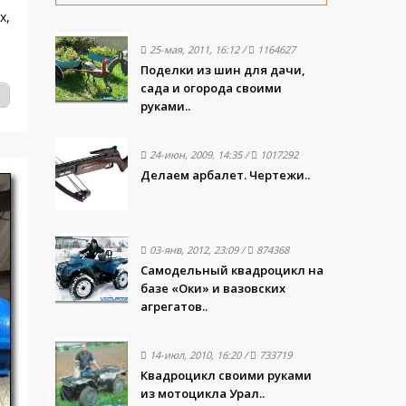
х,
25-мая, 2011, 16:12
/
1164627
Поделки из шин для дачи,
сада и огорода своими
руками..
24-июн, 2009, 14:35
/
1017292
Делаем арбалет. Чертежи..
03-янв, 2012, 23:09
/
874368
Самодельный квадроцикл на
базе «Оки» и вазовских
агрегатов..
14-июл, 2010, 16:20
/
733719
Квадроцикл своими руками
из мотоцикла Урал..