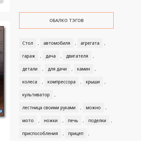
ОБАЛКО ТЭГОВ
Стол
,
автомобиля
,
агрегата
,
гараж
,
дача
,
двигателя
,
детали
,
для дачи
,
камин
,
колеса
,
компрессора
,
крыши
,
культиватор
,
лестница своими руками
,
можно
,
мото
,
ножки
,
печь
,
поделки
,
приспособления
,
прицеп
,