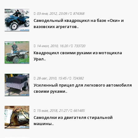
03-янв, 2012, 23:09
/
874368
Самодельный квадроцикл на базе «Оки» и
вазовских агрегатов..
14-июл, 2010, 16:20
/
733720
Квадроцикл своими руками из мотоцикла
Урал..
28-авг, 2010, 15:45
/
724382
Усиленный прицеп для легкового автомобиля
своими руками..
15-мая, 2018, 21:27
/
661485
Самоделки из двигателя стиральной
машины..