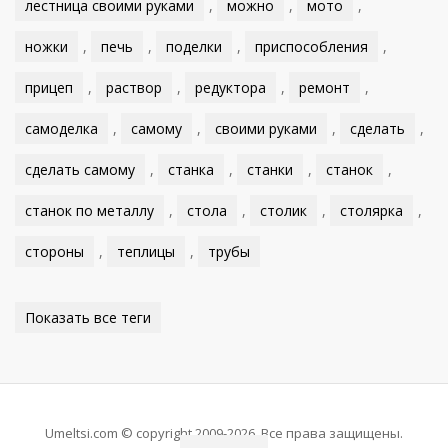
лестница своими руками
,
можно
,
мото
,
ножки
,
печь
,
поделки
,
приспособления
,
прицеп
,
раствор
,
редуктора
,
ремонт
,
самоделка
,
самому
,
своими руками
,
сделать
,
сделать самому
,
станка
,
станки
,
станок
,
станок по металлу
,
стола
,
столик
,
столярка
,
стороны
,
теплицы
,
трубы
Показать все теги
Umeltsi.com © copyright 2009-2026. Все права защищены.