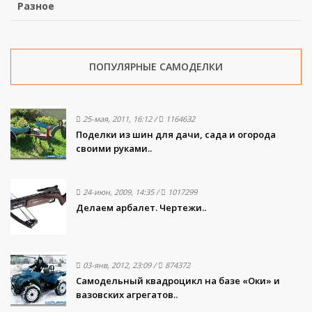
Разное
ПОПУЛЯРНЫЕ САМОДЕЛКИ
25-мая, 2011, 16:12
/
1164632
Поделки из шин для дачи, сада и огорода
своими руками..
24-июн, 2009, 14:35
/
1017299
Делаем арбалет. Чертежи..
03-янв, 2012, 23:09
/
874372
Самодельный квадроцикл на базе «Оки» и
вазовских агрегатов..