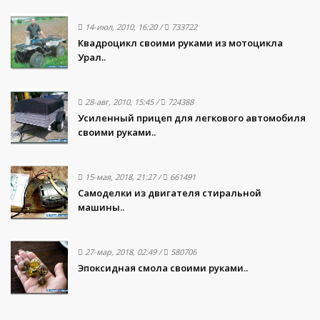
14-июл, 2010, 16:20
/
733722
Квадроцикл своими руками из мотоцикла
Урал..
28-авг, 2010, 15:45
/
724388
Усиленный прицеп для легкового автомобиля
своими руками..
15-мая, 2018, 21:27
/
661491
Самоделки из двигателя стиральной
машины..
27-мар, 2018, 02:49
/
580706
Эпоксидная смола своими руками..