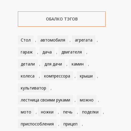
ОБАЛКО ТЭГОВ
Стол
,
автомобиля
,
агрегата
,
гараж
,
дача
,
двигателя
,
детали
,
для дачи
,
камин
,
колеса
,
компрессора
,
крыши
,
культиватор
,
лестница своими руками
,
можно
,
мото
,
ножки
,
печь
,
поделки
,
приспособления
,
прицеп
,