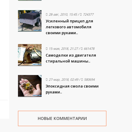
28-авг, 2010, 15:45
/
724377
Усиленный прицеп для
легкового автомобиля
своими руками..
15-мая, 2018, 21:27
/
661478
Самоделки из двигателя
стиральной машины..
27-мар, 2018, 02:49
/
580694
Эпоксидная смола своими
руками..
НОВЫЕ КОММЕНТАРИИ