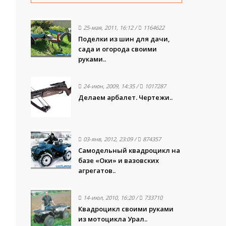
25-мая, 2011, 16:12
/
1164622
Поделки из шин для дачи,
сада и огорода своими
руками..
24-июн, 2009, 14:35
/
1017287
Делаем арбалет. Чертежи..
03-янв, 2012, 23:09
/
874357
Самодельный квадроцикл на
базе «Оки» и вазовских
агрегатов..
14-июл, 2010, 16:20
/
733710
Квадроцикл своими руками
из мотоцикла Урал..