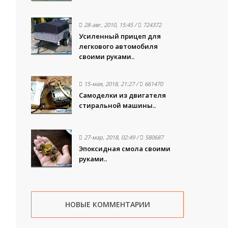
28-авг, 2010, 15:45
/
724372
Усиленный прицеп для
легкового автомобиля
своими руками..
15-мая, 2018, 21:27
/
661470
Самоделки из двигателя
стиральной машины..
27-мар, 2018, 02:49
/
580687
Эпоксидная смола своими
руками..
НОВЫЕ КОММЕНТАРИИ