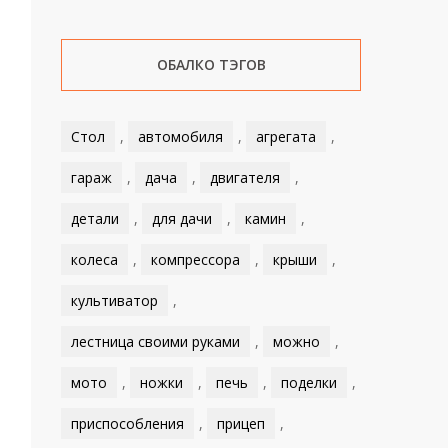
ОБАЛКО ТЭГОВ
Стол
,
автомобиля
,
агрегата
,
гараж
,
дача
,
двигателя
,
детали
,
для дачи
,
камин
,
колеса
,
компрессора
,
крыши
,
культиватор
,
лестница своими руками
,
можно
,
мото
,
ножки
,
печь
,
поделки
,
приспособления
,
прицеп
,