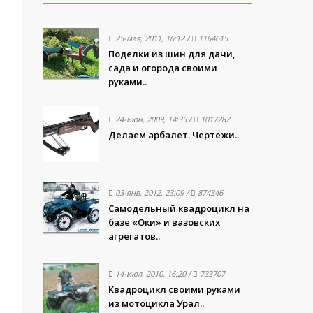
25-мая, 2011, 16:12
/
1164615
Поделки из шин для дачи,
сада и огорода своими
руками..
24-июн, 2009, 14:35
/
1017282
Делаем арбалет. Чертежи..
03-янв, 2012, 23:09
/
874346
Самодельный квадроцикл на
базе «Оки» и вазовских
агрегатов..
14-июл, 2010, 16:20
/
733707
Квадроцикл своими руками
из мотоцикла Урал..