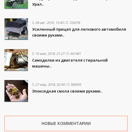
Урал..
28-авг, 2010, 15:45
/
724378
Усиленный прицеп для легкового автомобиля
своими руками..
15-мая, 2018, 21:27
/
661481
Самоделки из двигателя стиральной
машины..
27-мар, 2018, 02:49
/
580695
Эпоксидная смола своими руками..
НОВЫЕ КОММЕНТАРИИ