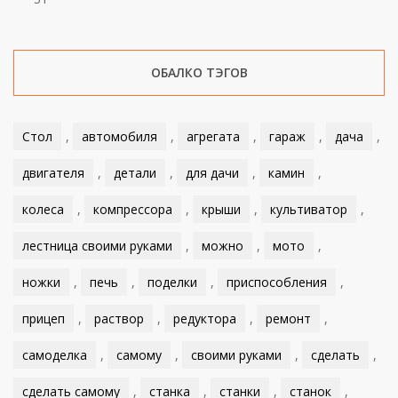
ОБАЛКО ТЭГОВ
Стол
,
автомобиля
,
агрегата
,
гараж
,
дача
,
двигателя
,
детали
,
для дачи
,
камин
,
колеса
,
компрессора
,
крыши
,
культиватор
,
лестница своими руками
,
можно
,
мото
,
ножки
,
печь
,
поделки
,
приспособления
,
прицеп
,
раствор
,
редуктора
,
ремонт
,
самоделка
,
самому
,
своими руками
,
сделать
,
сделать самому
,
станка
,
станки
,
станок
,