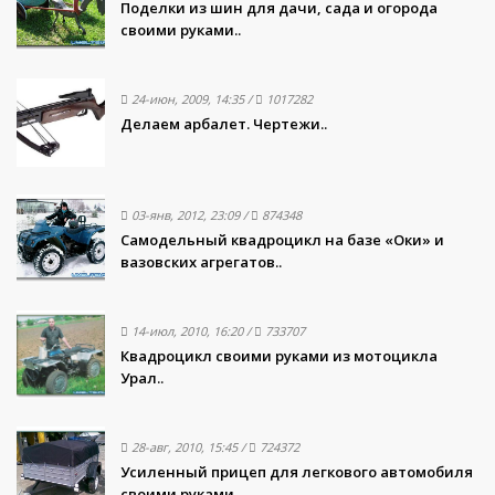
Поделки из шин для дачи, сада и огорода
своими руками..
24-июн, 2009, 14:35
/
1017282
Делаем арбалет. Чертежи..
03-янв, 2012, 23:09
/
874348
Самодельный квадроцикл на базе «Оки» и
вазовских агрегатов..
14-июл, 2010, 16:20
/
733707
Квадроцикл своими руками из мотоцикла
Урал..
28-авг, 2010, 15:45
/
724372
Усиленный прицеп для легкового автомобиля
своими руками..