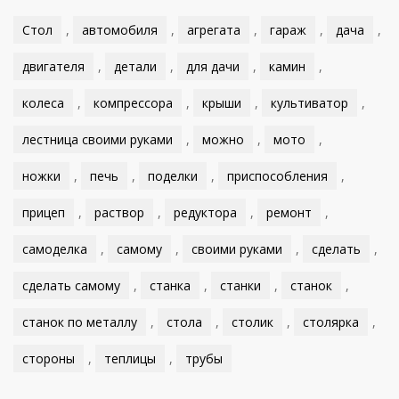
Стол
,
автомобиля
,
агрегата
,
гараж
,
дача
,
двигателя
,
детали
,
для дачи
,
камин
,
колеса
,
компрессора
,
крыши
,
культиватор
,
лестница своими руками
,
можно
,
мото
,
ножки
,
печь
,
поделки
,
приспособления
,
прицеп
,
раствор
,
редуктора
,
ремонт
,
самоделка
,
самому
,
своими руками
,
сделать
,
сделать самому
,
станка
,
станки
,
станок
,
станок по металлу
,
стола
,
столик
,
столярка
,
стороны
,
теплицы
,
трубы