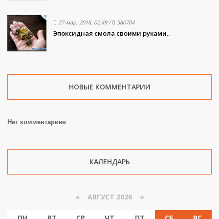
27-мар, 2018, 02:49
/
580704
Эпоксидная смола своими руками..
НОВЫЕ КОММЕНТАРИИ
Нет комментариев
КАЛЕНДАРЬ
«
АВГУСТ 2026 »
ПН
ВТ
СР
ЧТ
ПТ
СБ
ВС