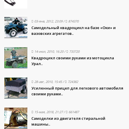
03-янв, 2012, 23:09
/
874370
Самодельный квадроцикл на базе «Оки» и
вазовских агрегатов..
14-июл, 2010, 16:20
/
733720
Квадроцикл своими руками из мотоцикла
Урал..
28-авг, 2010, 15:45
/
724382
Усиленный прицеп для легкового автомобиля
своими руками..
15-мая, 2018, 21:27
/
661487
Самоделки из двигателя стиральной
машины..