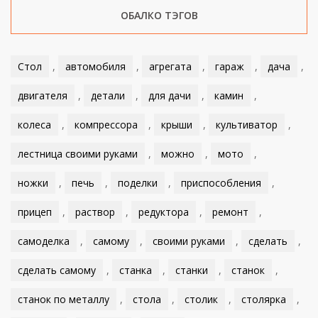
ОБАЛКО ТЭГОВ
Стол
,
автомобиля
,
агрегата
,
гараж
,
дача
,
двигателя
,
детали
,
для дачи
,
камин
,
колеса
,
компрессора
,
крыши
,
культиватор
,
лестница своими руками
,
можно
,
мото
,
ножки
,
печь
,
поделки
,
приспособления
,
прицеп
,
раствор
,
редуктора
,
ремонт
,
самоделка
,
самому
,
своими руками
,
сделать
,
сделать самому
,
станка
,
станки
,
станок
,
станок по металлу
,
стола
,
столик
,
столярка
,