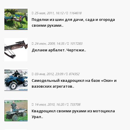
25-мая, 2011, 16:12
/
1164618
Поделки из шин для дачи, сада и огорода
своими руками..
24-июн, 2009, 14:35
/
1017283
Делаем арбалет. Чертежи..
03-янв, 2012, 23:09
/
874352
Самодельный квадроцикл на базе «Оки» и
вазовских агрегатов..
14-июл, 2010, 16:20
/
733708
Квадроцикл своими руками из мотоцикла
Урал..