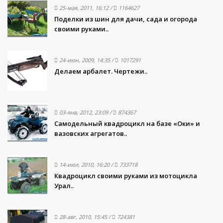
25-мая, 2011, 16:12
/
1164627
Поделки из шин для дачи, сада и огорода
своими руками..
24-июн, 2009, 14:35
/
1017291
Делаем арбалет. Чертежи..
03-янв, 2012, 23:09
/
874367
Самодельный квадроцикл на базе «Оки» и
вазовских агрегатов..
14-июл, 2010, 16:20
/
733718
Квадроцикл своими руками из мотоцикла
Урал..
28-авг, 2010, 15:45
/
724381