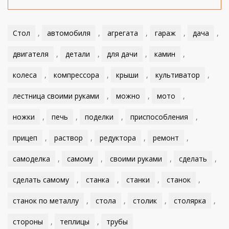
Стол
,
автомобиля
,
агрегата
,
гараж
,
дача
,
двигателя
,
детали
,
для дачи
,
камин
,
колеса
,
компрессора
,
крыши
,
культиватор
,
лестница своими руками
,
можно
,
мото
,
ножки
,
печь
,
поделки
,
приспособления
,
прицеп
,
раствор
,
редуктора
,
ремонт
,
самоделка
,
самому
,
своими руками
,
сделать
,
сделать самому
,
станка
,
станки
,
станок
,
станок по металлу
,
стола
,
столик
,
столярка
,
стороны
,
теплицы
,
трубы