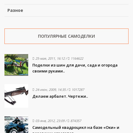
Разное
ПОПУЛЯРНЫЕ САМОДЕЛКИ
25-мая, 2011, 16:12
/
1164622
Поделки из шин для дачи, сада и огорода
своими руками..
24-июн, 2009, 14:35
/
1017287
Делаем арбалет. Чертежи..
03-янв, 2012, 23:09
/
874357
Самодельный квадроцикл на базе «Оки» и