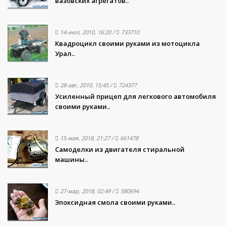
вазовских агрегатов..
14-июл, 2010, 16:20
/
733710
Квадроцикл своими руками из мотоцикла
Урал..
28-авг, 2010, 15:45
/
724377
Усиленный прицеп для легкового автомобиля
своими руками..
15-мая, 2018, 21:27
/
661478
Самоделки из двигателя стиральной
машины..
27-мар, 2018, 02:49
/
580694
Эпоксидная смола своими руками..