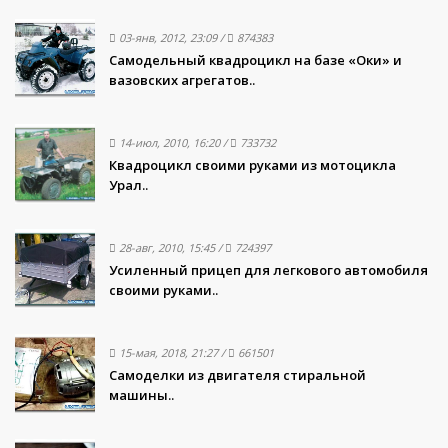
03-янв, 2012, 23:09
/
874383
Самодельный квадроцикл на базе «Оки» и
вазовских агрегатов..
14-июл, 2010, 16:20
/
733732
Квадроцикл своими руками из мотоцикла
Урал..
28-авг, 2010, 15:45
/
724397
Усиленный прицеп для легкового автомобиля
своими руками..
15-мая, 2018, 21:27
/
661501
Самоделки из двигателя стиральной
машины..