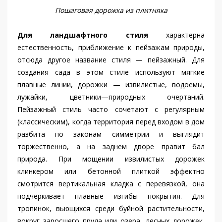
Пошаговая дорожка из плитняка
Для ландшафтного стиля
характерна
естественность, приближение к пейзажам природы,
отсюда другое название стиля — пейзажный. Для
создания сада в этом стиле используют мягкие
плавные линии, дорожки — извилистые, водоемы,
лужайки, цветники—природных очертаний.
Пейзажный стиль часто сочетают с регулярным
(классическим), когда территория перед входом в дом
разбита по законам симметрии и выглядит
торжественно, а на заднем дворе правит бал
природа. При мощении извилистых дорожек
клинкером или бетонной плиткой эффектно
смотрится вертикальная кладка с перевязкой, она
подчеркивает плавные изгибы покрытия. Для
тропинок, вьющихся среди буйной растительности,
вокруг заросшего пруда или озера, лесных дорожек,