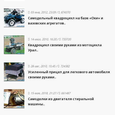
03-янв, 2012, 23:09
/
874370
Самодельный квадроцикл на базе «Оки» и
вазовских агрегатов..
14-июл, 2010, 16:20
/
733720
Квадроцикл своими руками из мотоцикла
Урал..
28-авг, 2010, 15:45
/
724382
Усиленный прицеп для легкового автомобиля
своими руками..
15-мая, 2018, 21:27
/
661487
Самоделки из двигателя стиральной
машины..