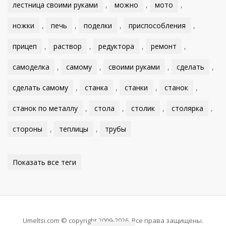
лестница своими руками
,
можно
,
мото
,
ножки
,
печь
,
поделки
,
приспособления
,
прицеп
,
раствор
,
редуктора
,
ремонт
,
самоделка
,
самому
,
своими руками
,
сделать
,
сделать самому
,
станка
,
станки
,
станок
,
станок по металлу
,
стола
,
столик
,
столярка
,
стороны
,
теплицы
,
трубы
Показать все теги
Umeltsi.com © copyright 2009-2026. Все права защищены.